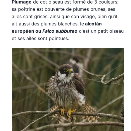
Plumage
de cet oiseau est formé de 3 couleurs;
sa poitrine est couverte de plumes brunes, ses
ailes sont grises, ainsi que son visage, bien qu'il
ait aussi des plumes blanches. le
alcotán
européen ou
Falco subbuteo
c'est un petit oiseau
et ses ailes sont pointues.