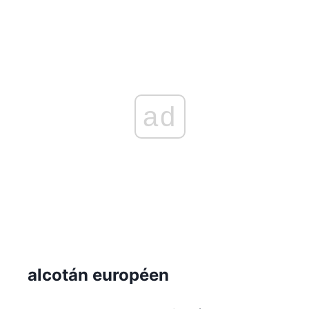
ad
alcotán européen