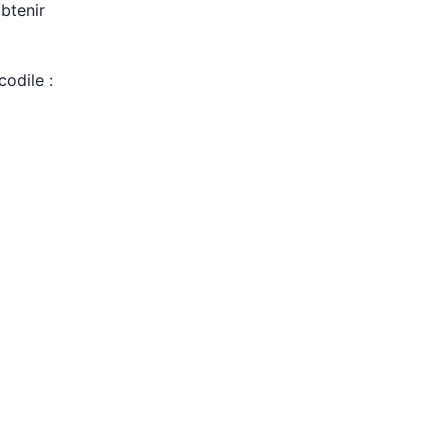
btenir
odile :