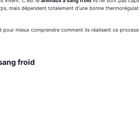
ls vivent. C'est le
animaux à sang froid
Ils ne sont pas cap
corps, mais dépendent totalement d'une bonne thermorégulat
d pour mieux comprendre comment ils réalisent ce process
sang froid