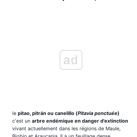
ad
le
pitao, pitrán ou canelillo (
Pitavia ponctuée
)
c'est un
arbre endémique en danger d'extinction
vivant actuellement dans les régions de Maule,
Biobío et Araucania. Il a un feuillage dense,