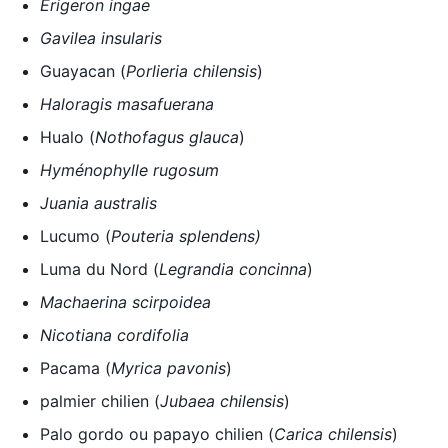
Érigeron ingae
Gavilea insularis
Guayacan (
Porlieria chilensis
)
Haloragis masafuerana
Hualo (
Nothofagus glauca
)
Hyménophylle rugosum
Juania australis
Lucumo (
Pouteria splendens
)
Luma du Nord (
Legrandia concinna
)
Machaerina scirpoidea
Nicotiana cordifolia
Pacama (
Myrica pavonis
)
palmier chilien (
Jubaea chilensis
)
Palo gordo ou papayo chilien (
Carica chilensis
)