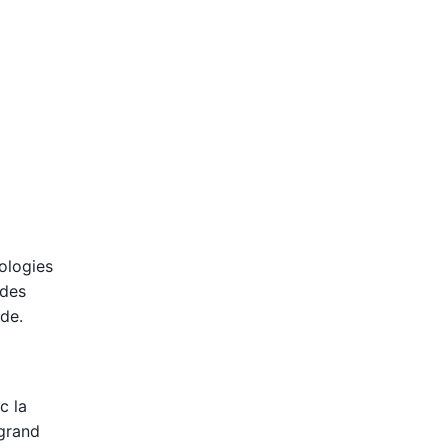
ologies
 des
ude.
c la
 grand