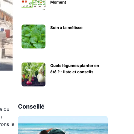
Moment
Soin à la mélisse
Quels légumes planter en
été ? - liste et conseils
Conseillé
e du
n
vons le